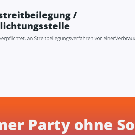
treitbeilegung /
lichtungsstelle
 verpflichtet, an Streitbeilegungsverfahren vor einerVerbrau
er Party ohne So