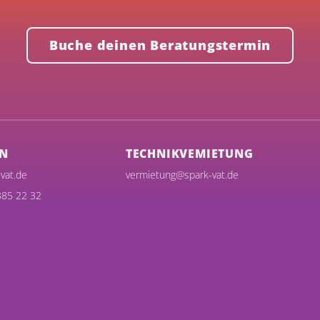
Buche deinen Beratungstermin
N
TECHNIKVEMIETUNG
vat.de
vermietung@spark-vat.de
385 22 32