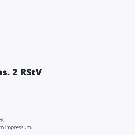
s. 2 RStV
it:
 im Impressum.