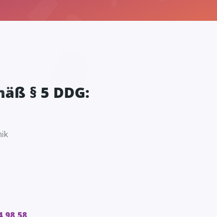
äß § 5 DDG:
ik
4 98 58