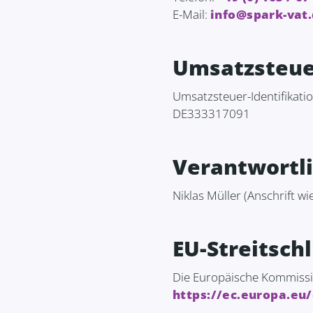
E-Mail:
info@spark-vat
Umsatzsteue
Umsatzsteuer-Identifikat
DE333317091
Verantwortlic
Niklas Müller (Anschrift wi
EU-Streitsch
Die Europäische Kommission
https://ec.europa.eu